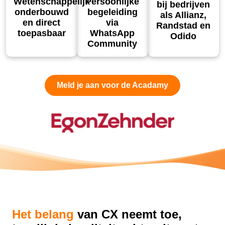
Wetenschappelijk
Persoonlijke
bij bedrijven
onderbouwd
begeleiding
als Allianz,
en direct
via
Randstad en
toepasbaar
WhatsApp
Odido
Community
Meld je aan voor de Acadamy
Het belang
van CX neemt toe,