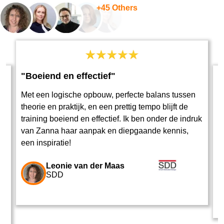
+45 Others
"Boeiend en effectief"
Met een logische opbouw, perfecte balans tussen
"
theorie en praktijk, en een prettig tempo blijft de
training boeiend en effectief. Ik ben onder de indruk
M
van Zanna haar aanpak en diepgaande kennis,
h
n.
een inspiratie!
M
t
Leonie van der Maas
SDD