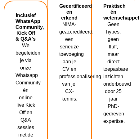
Gecertificeerd
Praktisch
en
én
Inclusief
erkend
wetenschappel
WhatsApp
NIMA-
Geen
Community,
geaccrediteerd,
hypes,
Kick Off
& Q&A's
een
geen
We
serieuze
fluff,
begeleiden
toevoeging
maar
je via
aan je
direct
onze
CV en
toepasbare
Whatsapp
professionalisering
inzichten
Community
van je
onderbouwd
én
CX-
door 25
online
kennis.
jaar
live Kick
PhD-
Off en
gedreven
Q&A
expertise.
sessies
met de