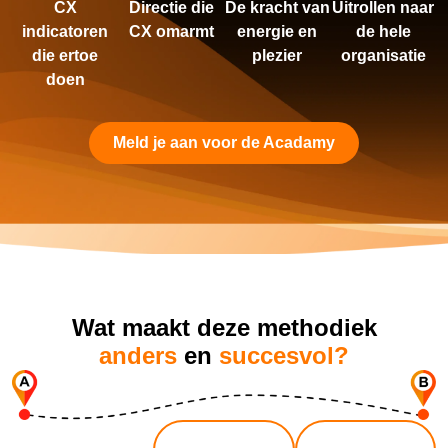
CX
Directie die
De kracht van
Uitrollen naar
indicatoren
CX omarmt
energie en
de hele
die ertoe
plezier
organisatie
doen
Meld je aan voor de Acadamy
Wat maakt deze methodiek
anders
en
succesvol?